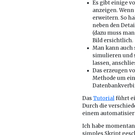
Es gibt einige v
anzeigen. Wenn 
erweitern. So h
neben den Detail
(dazu muss man
Bild ersichtlich.
Man kann auch
simulieren und 
lassen, anschli
Das erzeugen v
Methode um eine 
Datenbankverbi
Das
Tutorial
führt e
Durch die verschied
einem automatisierte
Ich habe momentan a
simples Skript gesch