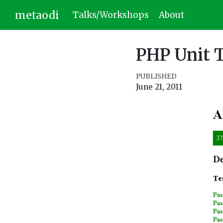
metaodi
Talks/Workshops
About
PHP Unit T
PUBLISHED
June 21, 2011