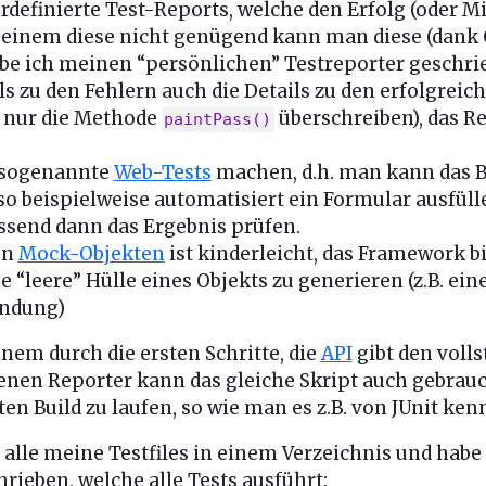
ordefinierte Test-Reports, welche den Erfolg (oder Mi
einem diese nicht genügend kann man diese (dank 
abe ich meinen “persönlichen” Testreporter geschri
s zu den Fehlern auch die Details zu den erfolgreic
 nur die Methode
überschreiben), das Re
paintPass()
 sogenannte
Web-Tests
machen, d.h. man kann das 
so beispielweise automatisiert ein Formular ausfül
essend dann das Ergebnis prüfen.
on
Mock-Objekten
ist kinderleicht, das Framework bi
“leere” Hülle eines Objekts zu generieren (z.B. ein
ndung)
inem durch die ersten Schritte, die
API
gibt den volls
enen Reporter kann das gleiche Skript auch gebrau
n Build zu laufen, so wie man es z.B. von JUnit kenn
lle meine Testfiles in einem Verzeichnis und habe 
rieben, welche alle Tests ausführt: