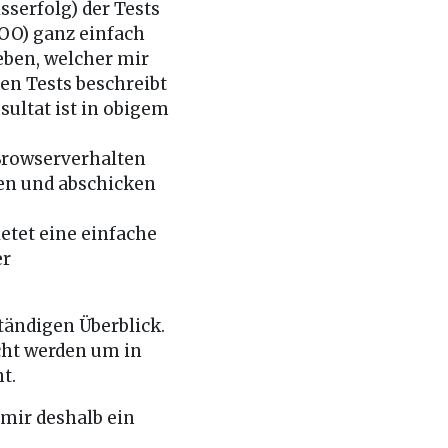
sserfolg) der Tests
OO) ganz einfach
eben, welcher mir
hen Tests beschreibt
sultat ist in obigem
Browserverhalten
len und abschicken
etet eine einfache
er
tändigen Überblick.
cht werden um in
t.
mir deshalb ein