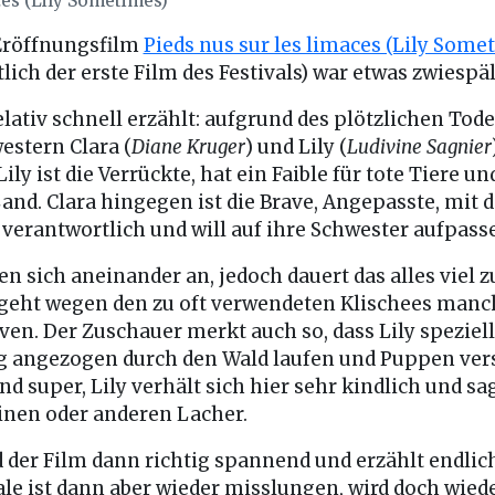
ces (Lily Sometimes)
Eröffnungsfilm
Pieds nus sur les limaces (Lily Some
tlich der erste Film des Festivals) war etwas zwiespäl
elativ schnell erzählt: aufgrund des plötzlichen Tod
estern Clara (
Diane Kruger
) und Lily (
Ludivine Sagnier
y ist die Verrückte, hat ein Faible für tote Tiere un
 Land. Clara hingegen ist die Brave, Angepasste, mi
h verantwortlich und will auf ihre Schwester aufpass
en sich aneinander an, jedoch dauert das alles viel z
geht wegen den zu oft verwendeten Klischees manc
ven. Der Zuschauer merkt auch so, dass Lily speziell 
ig angezogen durch den Wald laufen und Puppen vers
d super, Lily verhält sich hier sehr kindlich und sag
einen oder anderen Lacher.
 der Film dann richtig spannend und erzählt endlic
le ist dann aber wieder misslungen, wird doch wiede