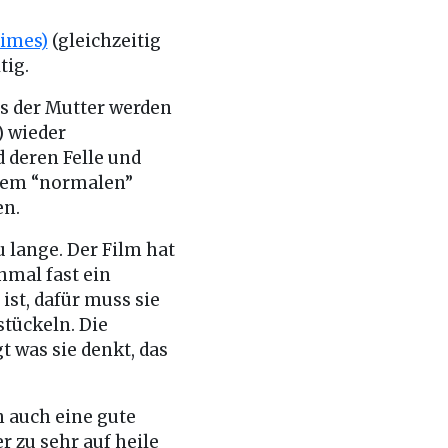
times)
(gleichzeitig
tig.
es der Mutter werden
) wieder
d deren Felle und
t dem “normalen”
en.
u lange. Der Film hat
hmal fast ein
ist, dafür muss sie
tückeln. Die
t was sie denkt, das
h auch eine gute
r zu sehr auf heile